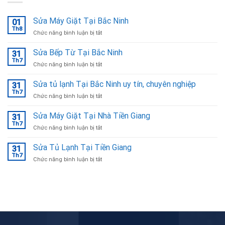
Sửa Máy Giặt Tại Bắc Ninh
01
Th8
ở
Chức năng bình luận bị tắt
Sửa
Máy
Sửa Bếp Từ Tại Bắc Ninh
31
Giặt
Th7
ở
Chức năng bình luận bị tắt
Tại
Sửa
Bắc
Bếp
Sửa tủ lạnh Tại Bắc Ninh uy tín, chuyên nghiệp
Ninh
31
Từ
Th7
ở
Chức năng bình luận bị tắt
Tại
Sửa
Bắc
tủ
Sửa Máy Giặt Tại Nhà Tiền Giang
Ninh
31
lạnh
Th7
ở
Chức năng bình luận bị tắt
Tại
Sửa
Bắc
Máy
Sửa Tủ Lạnh Tại Tiền Giang
Ninh
31
Giặt
Th7
uy
ở
Chức năng bình luận bị tắt
Tại
tín,
Sửa
Nhà
chuyên
Tủ
Tiền
nghiệp
Lạnh
Giang
Tại
Tiền
Giang