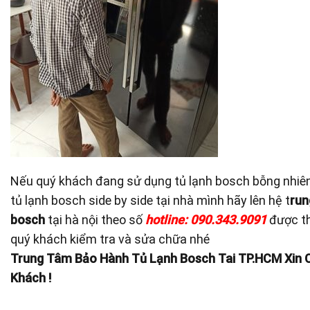
Nếu quý khách đang sử dụng tủ lạnh bosch bỗng nhiên 
tủ lạnh bosch side by side tại nhà mình hãy lên hệ t
run
bosch
tại hà nội theo số
hotline: 090.343.9091
được t
quý khách kiểm tra và sửa chữa nhé
Trung Tâm Bảo Hành Tủ Lạnh Bosch Tai TP.HCM Xin
Khách !