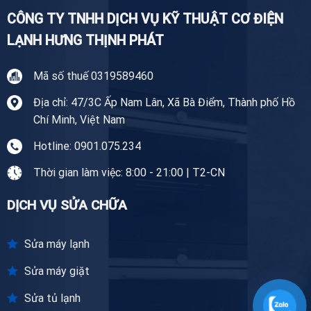
CÔNG TY TNHH DỊCH VỤ KỸ THUẬT CƠ ĐIỆN
LẠNH HƯNG THỊNH PHÁT
Mã số thuế 0319589460
Địa chỉ: 47/3C Ấp Nam Lân, Xã Bà Điểm, Thành phố Hồ
Chí Minh, Việt Nam
Hotline: 0901.075.234
Thời gian làm việc: 8:00 - 21:00 | T2-CN
DỊCH VỤ SỬA CHỮA
Sửa máy lạnh
Sửa máy giặt
Sửa tủ lạnh