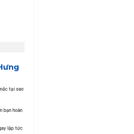
 Hưng
mắc tại sao
ên bạn hoàn
gay lập tức