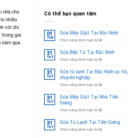
i nhà cho
Có thể bạn quan tâm
ho nhiều
h với chi
Sửa Máy Giặt Tại Bắc Ninh
01
 trong gia
Th8
ở
Chức năng bình luận bị tắt
u năm qua.
Sửa
Máy
Sửa Bếp Từ Tại Bắc Ninh
31
Giặt
Th7
ở
Chức năng bình luận bị tắt
Tại
Sửa
Bắc
Bếp
Sửa tủ lạnh Tại Bắc Ninh uy tín,
Ninh
31
Từ
Th7
chuyên nghiệp
Tại
ở
Chức năng bình luận bị tắt
Bắc
Sửa
Ninh
tủ
Sửa Máy Giặt Tại Nhà Tiền
31
lạnh
Th7
Giang
Tại
ở
Chức năng bình luận bị tắt
Bắc
Sửa
Ninh
Máy
Sửa Tủ Lạnh Tại Tiền Giang
uy
31
Giặt
tín,
Th7
ở
Chức năng bình luận bị tắt
Tại
chuyên
Sửa
Nhà
nghiệp