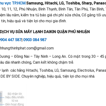
 khu vực TP.HCM
.
Samsung, Hitachi, LG, Toshiba, Sharp, Panaso
, 9, 10, 11, 12, Phú Nhuận, Bình Thạnh, Bình Tân, Tân Phú, Tân Bình
ệm lâu năm, kiểm tra tủ báo giá chi phí sửa chữa, Cố gắng tối ưu
ín, hiệu quả và tiện lợi cho mọi gia đình.
 DỊCH VỤ SỬA MÁY LẠNH DAIKIN QUẬN PHÚ NHUẬN
0904 447 587
|
0903 084 987
anhhungthinhphat.com@gmail.com
Dương – Đồng Nai – Tây Ninh – Long An.. Có mặt trong 30 – 45 p
h lâu dài nhanh chóng, Cam kết không chậm trễ.
lạnh các hãng Hitachi, Toshiba, LG, Samsung, Electrolux, Panas
E BY SIDE. Chuyên nghiệp, hiệu quả, tiện lợi cho mọi nhà.