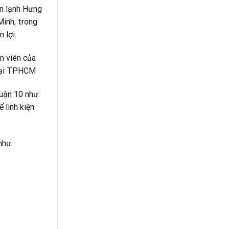
ện lạnh Hưng
Minh, trong
 lợi.
n viên của
 tại TPHCM
uận 10 như:
 linh kiện
như: