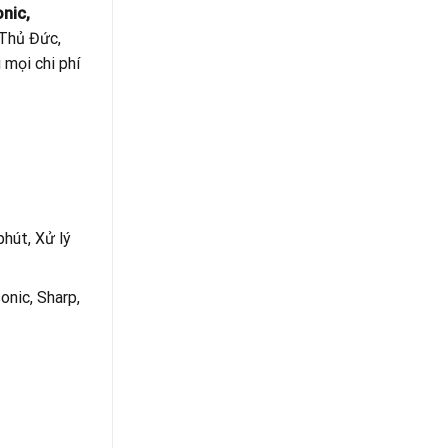
nic,
, Thủ Đức,
 mọi chi phí
hút, Xử lý
onic, Sharp,