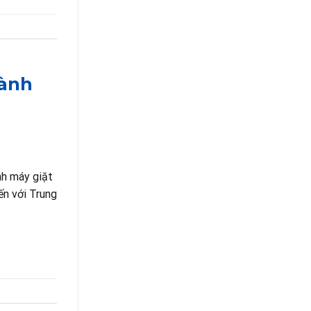
Hành
nh máy giặt
ến với Trung