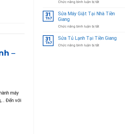
ở
Chức năng bình luận bị tắt
Bắc
Sửa
Ninh
tủ
Sửa Máy Giặt Tại Nhà Tiền
31
lạnh
Th7
Giang
Tại
ở
Chức năng bình luận bị tắt
Bắc
Sửa
Ninh
Máy
Sửa Tủ Lạnh Tại Tiền Giang
uy
31
Giặt
tín,
Th7
ở
Chức năng bình luận bị tắt
Tại
chuyên
Sửa
nh –
Nhà
nghiệp
Tủ
Tiền
Lạnh
Giang
Tại
Tiền
Giang
 hành máy
g,… Đến với