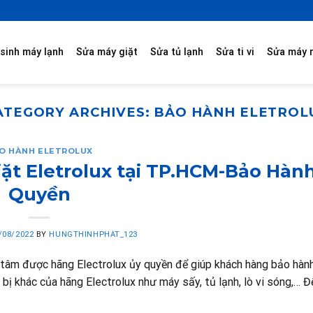
sinh máy lạnh
Sửa máy giặt
Sửa tủ lạnh
Sửa ti vi
Sửa máy 
ATEGORY ARCHIVES:
BẢO HÀNH ELETROL
O HÀNH ELETROLUX
t Eletrolux tại TP.HCM-Bảo Hàn
Quyền
/08/2022
BY
HUNGTHINHPHAT_123
 tâm được hãng Electrolux ủy quyền để giúp khách hàng bảo hàn
 bị khác của hãng Electrolux như máy sấy, tủ lạnh, lò vi sóng,… Đ