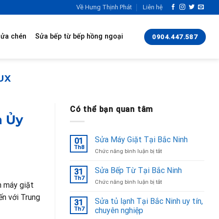
Về Hưng Thịnh Phát
Liên hệ
rửa chén
Sửa bếp từ bếp hồng ngoại
0904.447.587
UX
Có thể bạn quan tâm
h Ủy
Sửa Máy Giặt Tại Bắc Ninh
01
Th8
ở
Chức năng bình luận bị tắt
Sửa
Máy
Sửa Bếp Từ Tại Bắc Ninh
31
Giặt
Th7
ở
Chức năng bình luận bị tắt
h máy giặt
Tại
Sửa
Bắc
ến với Trung
Bếp
Sửa tủ lạnh Tại Bắc Ninh uy tín,
Ninh
31
Từ
Th7
chuyên nghiệp
Tại