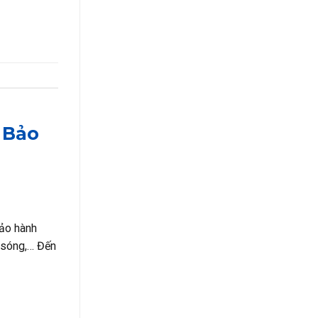
 Bảo
bảo hành
i sóng,… Đến