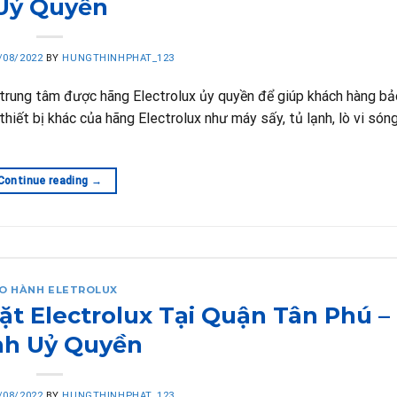
Uỷ Quyền
/08/2022
BY
HUNGTHINHPHAT_123
 trung tâm được hãng Electrolux ủy quyền để giúp khách hàng b
thiết bị khác của hãng Electrolux như máy sấy, tủ lạnh, lò vi són
Continue reading
→
O HÀNH ELETROLUX
t Electrolux Tại Quận Tân Phú –
h Uỷ Quyền
/08/2022
BY
HUNGTHINHPHAT_123