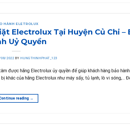
O HÀNH ELETROLUX
t Electrolux Tại Huyện Củ Chi –
h Uỷ Quyền
/08/2022
BY
HUNGTHINHPHAT_123
g tâm được hãng Electrolux ủy quyền để giúp khách hàng bảo hàn
 bị khác của hãng Electrolux như máy sấy, tủ lạnh, lò vi sóng,… Đ
Continue reading
→