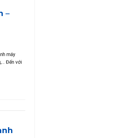
n –
ành máy
g,… Đến với
ành