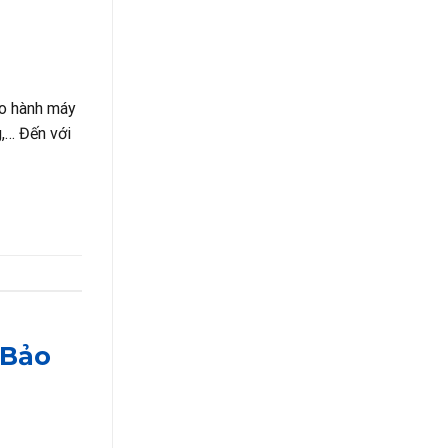
ảo hành máy
g,… Đến với
 Bảo