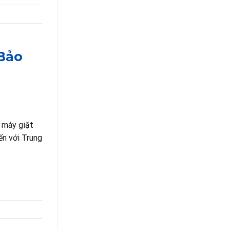
 Bảo
h máy giặt
ến với Trung