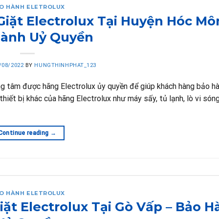
O HÀNH ELETROLUX
ặt Electrolux Tại Huyện Hóc Mô
Hành Uỷ Quyền
/08/2022
BY
HUNGTHINHPHAT_123
ng tâm được hãng Electrolux ủy quyền để giúp khách hàng bảo h
thiết bị khác của hãng Electrolux như máy sấy, tủ lạnh, lò vi són
Continue reading
→
O HÀNH ELETROLUX
t Electrolux Tại Gò Vấp – Bảo H