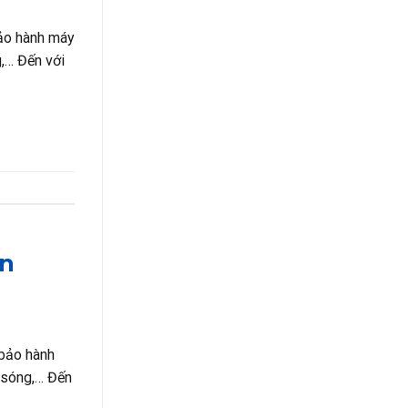
bảo hành máy
g,… Đến với
ân
 bảo hành
i sóng,… Đến