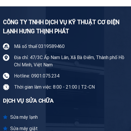
Tiền
Giang
CÔNG TY TNHH DỊCH VỤ KỸ THUẬT CƠ ĐIỆN
LẠNH HƯNG THỊNH PHÁT
Mã số thuế 0319589460
Địa chỉ: 47/3C Ấp Nam Lân, Xã Bà Điểm, Thành phố Hồ
Chí Minh, Việt Nam
Hotline: 0901.075.234
Thời gian làm việc: 8:00 - 21:00 | T2-CN
DỊCH VỤ SỬA CHỮA
Sửa máy lạnh
Sửa máy giặt