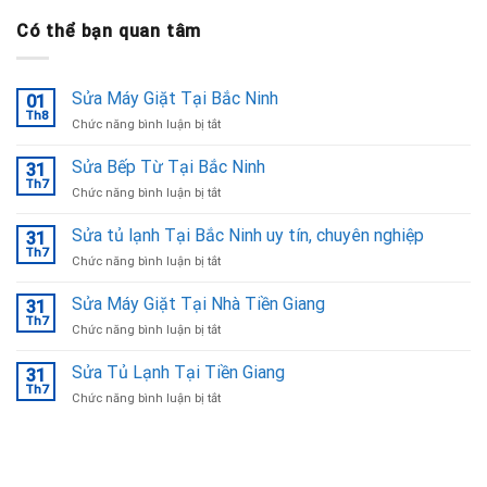
Có thể bạn quan tâm
Sửa Máy Giặt Tại Bắc Ninh
01
Th8
ở
Chức năng bình luận bị tắt
Sửa
Máy
Sửa Bếp Từ Tại Bắc Ninh
31
Giặt
Th7
ở
Chức năng bình luận bị tắt
Tại
Sửa
Bắc
Bếp
Sửa tủ lạnh Tại Bắc Ninh uy tín, chuyên nghiệp
Ninh
31
Từ
Th7
ở
Chức năng bình luận bị tắt
Tại
Sửa
Bắc
tủ
Sửa Máy Giặt Tại Nhà Tiền Giang
Ninh
31
lạnh
Th7
ở
Chức năng bình luận bị tắt
Tại
Sửa
Bắc
Máy
Sửa Tủ Lạnh Tại Tiền Giang
Ninh
31
Giặt
Th7
uy
ở
Chức năng bình luận bị tắt
Tại
tín,
Sửa
Nhà
chuyên
Tủ
Tiền
nghiệp
Lạnh
Giang
Tại