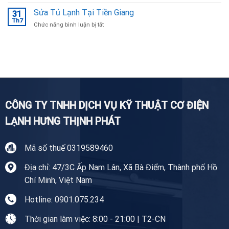
Sửa
Bắc
Máy
Sửa Tủ Lạnh Tại Tiền Giang
Ninh
31
Giặt
Th7
uy
ở
Chức năng bình luận bị tắt
Tại
tín,
Sửa
Nhà
chuyên
Tủ
Tiền
nghiệp
Lạnh
Giang
Tại
Tiền
Giang
CÔNG TY TNHH DỊCH VỤ KỸ THUẬT CƠ ĐIỆN
LẠNH HƯNG THỊNH PHÁT
Mã số thuế 0319589460
Địa chỉ: 47/3C Ấp Nam Lân, Xã Bà Điểm, Thành phố Hồ
Chí Minh, Việt Nam
Hotline: 0901.075.234
Thời gian làm việc: 8:00 - 21:00 | T2-CN