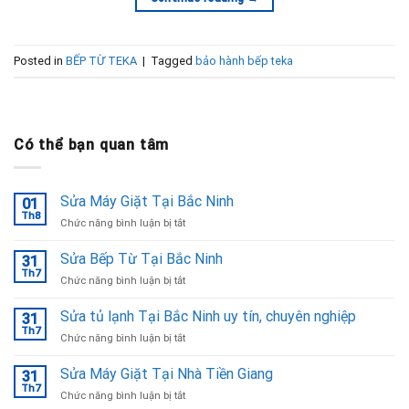
Posted in
BẾP TỪ TEKA
|
Tagged
bảo hành bếp teka
Có thể bạn quan tâm
Sửa Máy Giặt Tại Bắc Ninh
01
Th8
ở
Chức năng bình luận bị tắt
Sửa
Máy
Sửa Bếp Từ Tại Bắc Ninh
31
Giặt
Th7
ở
Chức năng bình luận bị tắt
Tại
Sửa
Bắc
Bếp
Sửa tủ lạnh Tại Bắc Ninh uy tín, chuyên nghiệp
Ninh
31
Từ
Th7
ở
Chức năng bình luận bị tắt
Tại
Sửa
Bắc
tủ
Sửa Máy Giặt Tại Nhà Tiền Giang
Ninh
31
lạnh
Th7
ở
Chức năng bình luận bị tắt
Tại