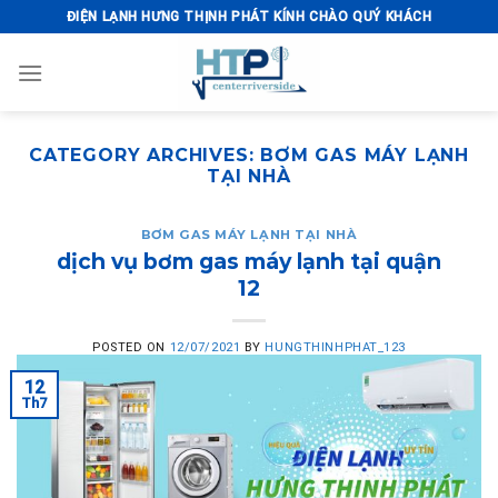
Skip
ĐIỆN LẠNH HƯNG THỊNH PHÁT KÍNH CHÀO QUÝ KHÁCH
to
content
CATEGORY ARCHIVES:
BƠM GAS MÁY LẠNH
TẠI NHÀ
BƠM GAS MÁY LẠNH TẠI NHÀ
dịch vụ bơm gas máy lạnh tại quận
12
POSTED ON
12/07/2021
BY
HUNGTHINHPHAT_123
12
Th7