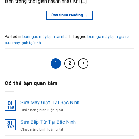
lạnh trong thời gian nhanh nhất Khi […]
Continue reading
→
Posted in
bơm gas máy lạnh tại nhà
|
Tagged
bơm ga máy lạnh giá rẻ
,
sửa máy lạnh tại nhà
1
2
Có thể bạn quan tâm
Sửa Máy Giặt Tại Bắc Ninh
01
Th8
ở
Chức năng bình luận bị tắt
Sửa
Máy
Sửa Bếp Từ Tại Bắc Ninh
31
Giặt
Th7
ở
Chức năng bình luận bị tắt
Tại
Sửa
Bắc