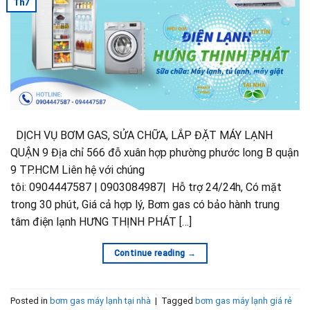
Th7
DỊCH VỤ BƠM GAS, SỬA CHỮA, LẮP ĐẶT MÁY LẠNH
QUẬN 9 Địa chỉ 566 đỗ xuân hợp phường phước long B quận
9 TP.HCM Liên hệ với chúng
tôi: 0904447587 | 0903084987| Hỗ trợ 24/24h, Có mặt
trong 30 phút, Giá cả hợp lý, Bơm gas có bảo hành trung
tâm điện lạnh HƯNG THỊNH PHÁT […]
Continue reading
→
Posted in
bơm gas máy lạnh tại nhà
|
Tagged
bơm gas máy lạnh giá rẻ