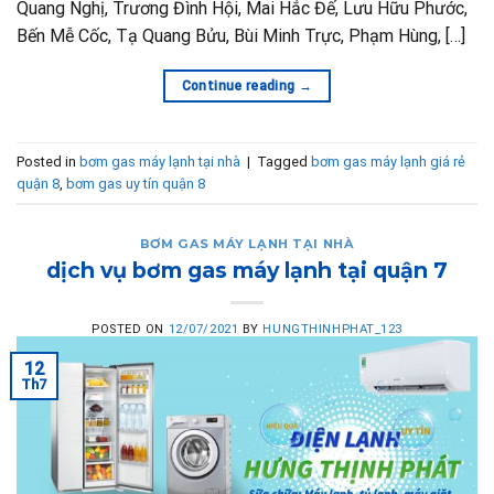
Quang Nghị, Trương Đình Hội, Mai Hắc Đế, Lưu Hữu Phước,
Bến Mễ Cốc, Tạ Quang Bửu, Bùi Minh Trực, Phạm Hùng, […]
Continue reading
→
Posted in
bơm gas máy lạnh tại nhà
|
Tagged
bơm gas máy lạnh giá rẻ
quận 8
,
bơm gas uy tín quận 8
BƠM GAS MÁY LẠNH TẠI NHÀ
dịch vụ bơm gas máy lạnh tại quận 7
POSTED ON
12/07/2021
BY
HUNGTHINHPHAT_123
12
Th7