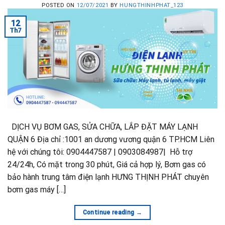
POSTED ON
12/07/2021
BY
HUNGTHINHPHAT_123
12
Th7
DỊCH VỤ BƠM GAS, SỬA CHỮA, LẮP ĐẶT MÁY LẠNH
QUẬN 6 Địa chỉ :1001 an dương vương quận 6 TP.HCM Liên
hệ với chúng tôi: 0904447587 | 0903084987| Hỗ trợ
24/24h, Có mặt trong 30 phút, Giá cả hợp lý, Bơm gas có
bảo hành trung tâm điện lạnh HƯNG THỊNH PHÁT chuyên
bơm gas máy […]
Continue reading
→