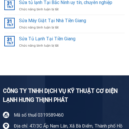
Bếp
Sửa tủ lạnh Tại Bắc Ninh uy tín, chuyên nghiệp
Ninh
31
Từ
Th7
ở
Chức năng bình luận bị tắt
Tại
Sửa
Bắc
tủ
Sửa Máy Giặt Tại Nhà Tiền Giang
Ninh
31
lạnh
Th7
ở
Chức năng bình luận bị tắt
Tại
Sửa
Bắc
Máy
Sửa Tủ Lạnh Tại Tiền Giang
Ninh
31
Giặt
Th7
uy
ở
Chức năng bình luận bị tắt
Tại
tín,
Sửa
Nhà
chuyên
Tủ
Tiền
nghiệp
Lạnh
Giang
Tại
Tiền
Giang
CÔNG TY TNHH DỊCH VỤ KỸ THUẬT CƠ ĐIỆN
LẠNH HƯNG THỊNH PHÁT
Mã số thuế 0319589460
Địa chỉ: 47/3C Ấp Nam Lân, Xã Bà Điểm, Thành phố Hồ