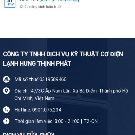
31
Giặt
Th7
uy
ở
Chức năng bình luận bị tắt
Tại
tín,
Sửa
Nhà
chuyên
Tủ
Tiền
nghiệp
Lạnh
Giang
Tại
Tiền
Giang
CÔNG TY TNHH DỊCH VỤ KỸ THUẬT CƠ ĐIỆN
LẠNH HƯNG THỊNH PHÁT
Mã số thuế 0319589460
Địa chỉ: 47/3C Ấp Nam Lân, Xã Bà Điểm, Thành phố Hồ
Chí Minh, Việt Nam
Hotline: 0901.075.234
Thời gian làm việc: 8:00 - 21:00 | T2-CN