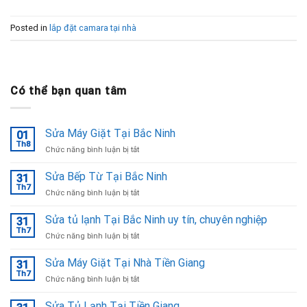
Posted in
lắp đặt camara tại nhà
Có thể bạn quan tâm
Sửa Máy Giặt Tại Bắc Ninh
01
Th8
ở
Chức năng bình luận bị tắt
Sửa
Máy
Sửa Bếp Từ Tại Bắc Ninh
31
Giặt
Th7
ở
Chức năng bình luận bị tắt
Tại
Sửa
Bắc
Bếp
Sửa tủ lạnh Tại Bắc Ninh uy tín, chuyên nghiệp
Ninh
31
Từ
Th7
ở
Chức năng bình luận bị tắt
Tại
Sửa
Bắc
tủ
Sửa Máy Giặt Tại Nhà Tiền Giang
Ninh
31
lạnh
Th7
ở
Chức năng bình luận bị tắt
Tại
Sửa
Bắc
Máy
Sửa Tủ Lạnh Tại Tiền Giang
Ninh