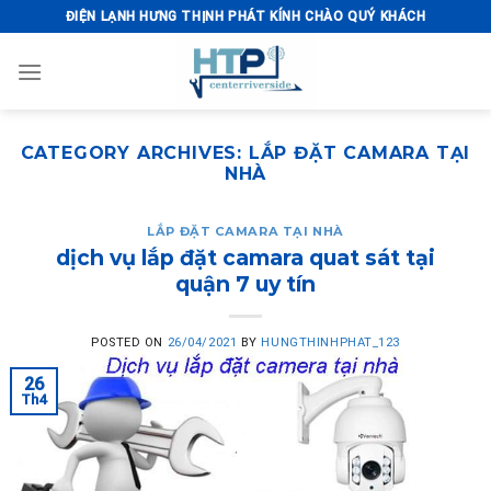
Skip
ĐIỆN LẠNH HƯNG THỊNH PHÁT KÍNH CHÀO QUÝ KHÁCH
to
content
CATEGORY ARCHIVES:
LẮP ĐẶT CAMARA TẠI
NHÀ
LẮP ĐẶT CAMARA TẠI NHÀ
dịch vụ lắp đặt camara quat sát tại
quận 7 uy tín
POSTED ON
26/04/2021
BY
HUNGTHINHPHAT_123
26
Th4