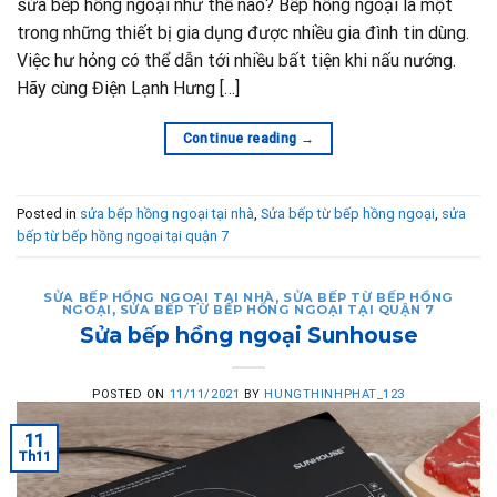
sửa bếp hồng ngoại như thế nào? Bếp hồng ngoại là một
trong những thiết bị gia dụng được nhiều gia đình tin dùng.
Việc hư hỏng có thể dẫn tới nhiều bất tiện khi nấu nướng.
Hãy cùng Điện Lạnh Hưng […]
Continue reading
→
Posted in
sửa bếp hồng ngoại tại nhà
,
Sửa bếp từ bếp hồng ngoại
,
sửa
bếp từ bếp hồng ngoại tại quận 7
SỬA BẾP HỒNG NGOẠI TẠI NHÀ
,
SỬA BẾP TỪ BẾP HỒNG
NGOẠI
,
SỬA BẾP TỪ BẾP HỒNG NGOẠI TẠI QUẬN 7
Sửa bếp hồng ngoại Sunhouse
POSTED ON
11/11/2021
BY
HUNGTHINHPHAT_123
11
Th11