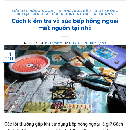
SỬA BẾP HỒNG NGOẠI TẠI NHÀ
,
SỬA BẾP TỪ BẾP HỒNG
NGOẠI
,
SỬA BẾP TỪ BẾP HỒNG NGOẠI TẠI QUẬN 7
Cách kiểm tra và sửa bếp hồng ngoại
mất nguồn tại nhà
POSTED ON
11/11/2021
BY
HUNGTHINHPHAT_123
11
Th11
Các lỗi thường gặp khi sử dụng bếp hồng ngoại là gì? Cách