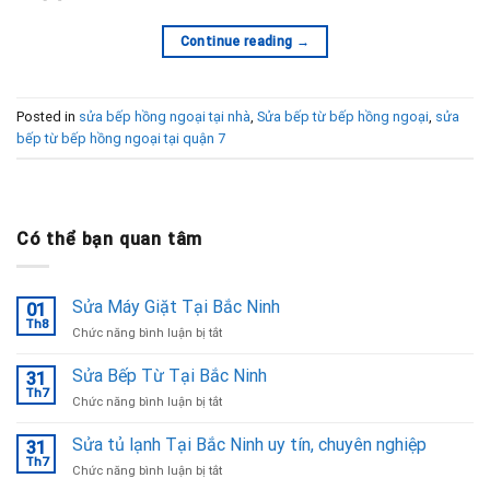
Continue reading
→
Posted in
sửa bếp hồng ngoại tại nhà
,
Sửa bếp từ bếp hồng ngoại
,
sửa
bếp từ bếp hồng ngoại tại quận 7
Có thể bạn quan tâm
Sửa Máy Giặt Tại Bắc Ninh
01
Th8
ở
Chức năng bình luận bị tắt
Sửa
Máy
Sửa Bếp Từ Tại Bắc Ninh
31
Giặt
Th7
ở
Chức năng bình luận bị tắt
Tại
Sửa
Bắc
Bếp
Sửa tủ lạnh Tại Bắc Ninh uy tín, chuyên nghiệp
Ninh
31
Từ
Th7
ở
Chức năng bình luận bị tắt
Tại
Sửa