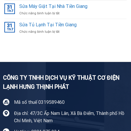
Bắc
tủ
Sửa Máy Giặt Tại Nhà Tiền Giang
Ninh
31
lạnh
Th7
ở
Chức năng bình luận bị tắt
Tại
Sửa
Bắc
Máy
Sửa Tủ Lạnh Tại Tiền Giang
Ninh
31
Giặt
Th7
uy
ở
Chức năng bình luận bị tắt
Tại
tín,
Sửa
Nhà
chuyên
Tủ
Tiền
nghiệp
Lạnh
Giang
Tại
Tiền
Giang
CÔNG TY TNHH DỊCH VỤ KỸ THUẬT CƠ ĐIỆN
LẠNH HƯNG THỊNH PHÁT
Mã số thuế 0319589460
Địa chỉ: 47/3C Ấp Nam Lân, Xã Bà Điểm, Thành phố Hồ
Chí Minh, Việt Nam