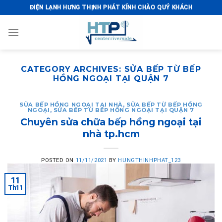
Skip
ĐIỆN LẠNH HƯNG THỊNH PHÁT KÍNH CHÀO QUÝ KHÁCH
to
content
CATEGORY ARCHIVES:
SỬA BẾP TỪ BẾP
HỒNG NGOẠI TẠI QUẬN 7
SỬA BẾP HỒNG NGOẠI TẠI NHÀ
,
SỬA BẾP TỪ BẾP HỒNG
NGOẠI
,
SỬA BẾP TỪ BẾP HỒNG NGOẠI TẠI QUẬN 7
Chuyên sửa chữa bếp hồng ngoại tại
nhà tp.hcm
POSTED ON
11/11/2021
BY
HUNGTHINHPHAT_123
11
Th11