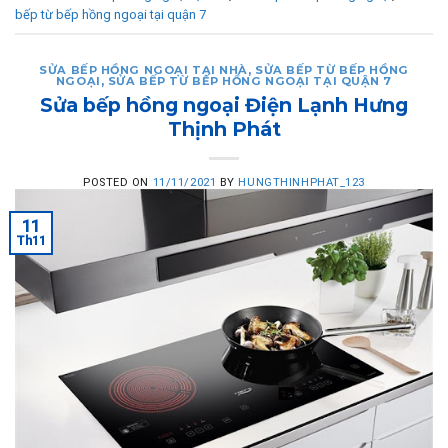
bếp từ bếp hồng ngoại tại quận 7
SỬA BẾP HỒNG NGOẠI TẠI NHÀ
,
SỬA BẾP TỪ BẾP HỒNG
NGOẠI
,
SỬA BẾP TỪ BẾP HỒNG NGOẠI TẠI QUẬN 7
Sửa bếp hồng ngoại Điện Lạnh Hưng
Thịnh Phát
POSTED ON
11/11/2021
BY
HUNGTHINHPHAT_123
11
Th11