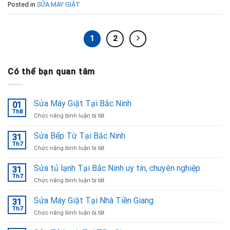
Posted in
SỬA MÁY GIẶT
1
2
Có thể bạn quan tâm
Sửa Máy Giặt Tại Bắc Ninh
01
Th8
ở
Chức năng bình luận bị tắt
Sửa
Máy
Sửa Bếp Từ Tại Bắc Ninh
31
Giặt
Th7
ở
Chức năng bình luận bị tắt
Tại
Sửa
Bắc
Bếp
Sửa tủ lạnh Tại Bắc Ninh uy tín, chuyên nghiệp
Ninh
31
Từ
Th7
ở
Chức năng bình luận bị tắt
Tại
Sửa
Bắc
tủ
Sửa Máy Giặt Tại Nhà Tiền Giang
Ninh
31
lạnh
Th7
ở
Chức năng bình luận bị tắt
Tại
Sửa
Bắc
Máy