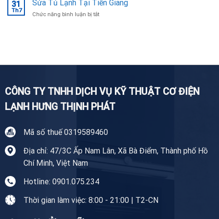
Sửa Tủ Lạnh Tại Tiền Giang
Ninh
31
Giặt
Th7
uy
ở
Chức năng bình luận bị tắt
Tại
tín,
Sửa
Nhà
chuyên
Tủ
Tiền
nghiệp
Lạnh
Giang
Tại
Tiền
Giang
CÔNG TY TNHH DỊCH VỤ KỸ THUẬT CƠ ĐIỆN
LẠNH HƯNG THỊNH PHÁT
Mã số thuế 0319589460
Địa chỉ: 47/3C Ấp Nam Lân, Xã Bà Điểm, Thành phố Hồ
Chí Minh, Việt Nam
Hotline: 0901.075.234
Thời gian làm việc: 8:00 - 21:00 | T2-CN