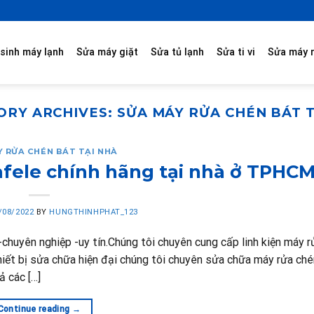
sinh máy lạnh
Sửa máy giặt
Sửa tủ lạnh
Sửa ti vi
Sửa máy 
ORY ARCHIVES:
SỬA MÁY RỬA CHÉN BÁT T
Y RỬA CHÉN BÁT TẠI NHÀ
fele chính hãng tại nhà ở TPHC
/08/2022
BY
HUNGTHINHPHAT_123
huyên nghiệp -uy tín.Chúng tôi chuyên cung cấp linh kiện máy r
thiết bị sửa chữa hiện đại chúng tôi chuyên sửa chữa máy rửa ché
ả các […]
Continue reading
→