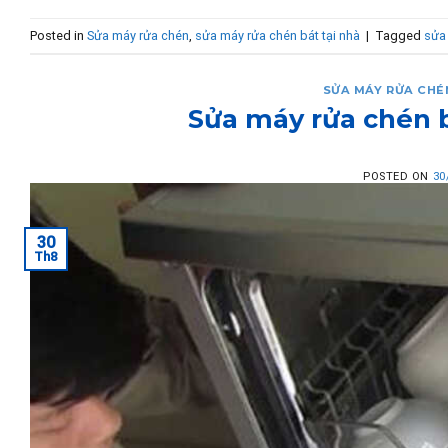
Posted in
Sửa máy rửa chén
,
sửa máy rửa chén bát tại nhà
|
Tagged
sửa
SỬA MÁY RỬA CHÉ
Sửa máy rửa chén b
POSTED ON
30
30
Th8