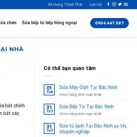
Về Hưng Thịnh Phát
Liên hệ
rửa chén
Sửa bếp từ bếp hồng ngoại
0904.447.587
ẠI NHÀ
Có thể bạn quan tâm
M
Sửa Máy Giặt Tại Bắc Ninh
01
Th8
ở
Chức năng bình luận bị tắt
Sửa
Máy
ửa bát chính
Sửa Bếp Từ Tại Bắc Ninh
31
Giặt
Th7
n bát các
ở
Chức năng bình luận bị tắt
Tại
Sửa
Bắc
Bếp
Sửa tủ lạnh Tại Bắc Ninh uy tín,
Ninh
31
Từ
Th7
chuyên nghiệp
Tại