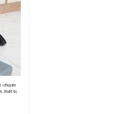
ẻ -chuyên
 ,thiết bị