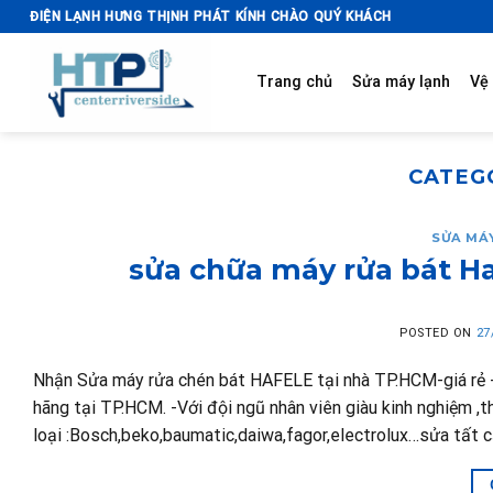
Skip
ĐIỆN LẠNH HƯNG THỊNH PHÁT KÍNH CHÀO QUÝ KHÁCH
to
content
Trang chủ
Sửa máy lạnh
Vệ 
CATEG
SỬA MÁ
sửa chữa máy rửa bát Ha
POSTED ON
27
Nhận Sửa máy rửa chén bát HAFELE tại nhà TP.HCM-giá rẻ -c
hãng tại TP.HCM. -Với đội ngũ nhân viên giàu kinh nghiệm ,
loại :Bosch,beko,baumatic,daiwa,fagor,electrolux…sửa tất c