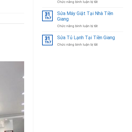
ở
Chức năng bình luận bị tắt
Bắc
Sửa
Ninh
tủ
Sửa Máy Giặt Tại Nhà Tiền
31
lạnh
Th7
Giang
Tại
ở
Chức năng bình luận bị tắt
Bắc
Sửa
Ninh
Máy
Sửa Tủ Lạnh Tại Tiền Giang
uy
31
Giặt
tín,
Th7
ở
Chức năng bình luận bị tắt
Tại
chuyên
Sửa
Nhà
nghiệp
Tủ
Tiền
Lạnh
Giang
Tại
Tiền
Giang