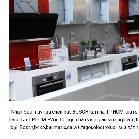
-Nhận Sửa máy rửa chén bát BOSCH tại nhà TP.HCM-giá rẻ -c
hãng tại TP.HCM. -Với đội ngũ nhân viên giàu kinh nghiệm ,
loại :Bosch,beko,baumatic,daiwa,fagor,electrolux…sửa tất c