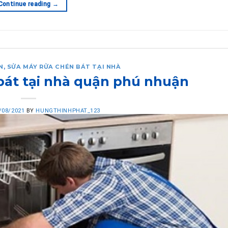
Continue reading
→
N
,
SỬA MÁY RỬA CHÉN BÁT TẠI NHÀ
bát tại nhà quận phú nhuận
/08/2021
BY
HUNGTHINHPHAT_123