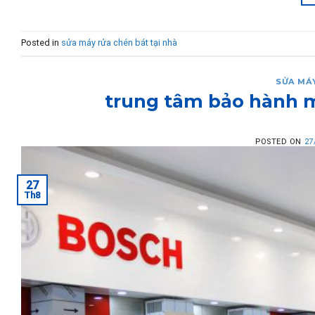
Posted in
sửa máy rửa chén bát tại nhà
SỬA MÁ
trung tâm bảo hành m
POSTED ON
27
27
Th8