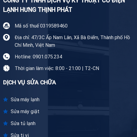
CÔNG TY TNHH DỊCH VỤ KỸ THUẬT CƠ ĐIỆN
LẠNH HƯNG THỊNH PHÁT
Mã số thuế 0319589460
Địa chỉ: 47/3C Ấp Nam Lân, Xã Bà Điểm, Thành phố Hồ
Chí Minh, Việt Nam
Hotline: 0901.075.234
Thời gian làm việc: 8:00 - 21:00 | T2-CN
DỊCH VỤ SỬA CHỮA
Sửa máy lạnh
Sửa máy giặt
Sửa tủ lạnh
Sửa ti vi