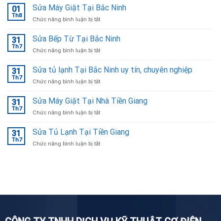
Sửa Máy Giặt Tại Bắc Ninh
01
Th8
ở
Chức năng bình luận bị tắt
Sửa
Máy
Sửa Bếp Từ Tại Bắc Ninh
31
Giặt
Th7
ở
Chức năng bình luận bị tắt
Tại
Sửa
Bắc
Bếp
Sửa tủ lạnh Tại Bắc Ninh uy tín, chuyên nghiệp
Ninh
31
Từ
Th7
ở
Chức năng bình luận bị tắt
Tại
Sửa
Bắc
tủ
Sửa Máy Giặt Tại Nhà Tiền Giang
Ninh
31
lạnh
Th7
ở
Chức năng bình luận bị tắt
Tại
Sửa
Bắc
Máy
Sửa Tủ Lạnh Tại Tiền Giang
Ninh
31
Giặt
Th7
uy
ở
Chức năng bình luận bị tắt
Tại
tín,
Sửa
Nhà
chuyên
Tủ
Tiền
nghiệp
Lạnh
Giang
Tại
Tiền
Giang