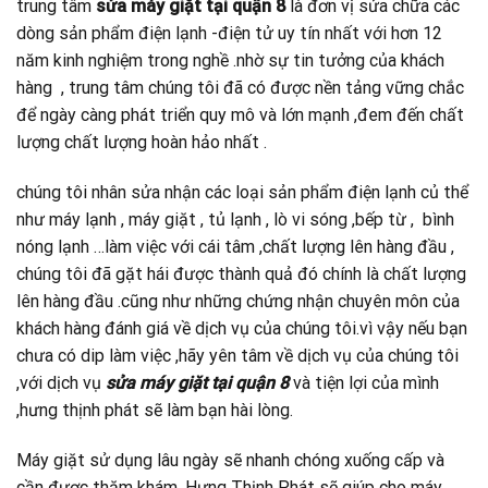
trung tâm
sửa máy giặt tại quận 8
là đơn vị sửa chữa các
dòng sản phẩm điện lạnh -điện tử uy tín nhất với hơn 12
năm kinh nghiệm trong nghề .nhờ sự tin tưởng của khách
hàng , trung tâm chúng tôi đã có được nền tảng vững chắc
để ngày càng phát triển quy mô và lớn mạnh ,đem đến chất
lượng chất lượng hoàn hảo nhất .
chúng tôi nhân sửa nhận các loại sản phẩm điện lạnh củ thể
như máy lạnh , máy giặt , tủ lạnh , lò vi sóng ,bếp từ , bình
nóng lạnh …làm việc với cái tâm ,chất lượng lên hàng đầu ,
chúng tôi đã gặt hái được thành quả đó chính là chất lượng
lên hàng đầu .cũng như những chứng nhận chuyên môn của
khách hàng đánh giá về dịch vụ của chúng tôi.vì vậy nếu bạn
chưa có dip làm việc ,hãy yên tâm về dịch vụ của chúng tôi
,với dịch vụ
sửa máy giặt tại quận 8
và tiện lợi của mình
,hưng thịnh phát sẽ làm bạn hài lòng.
Máy giặt sử dụng lâu ngày sẽ nhanh chóng xuống cấp và
cần được thăm khám. Hưng Thịnh Phát sẽ giúp cho máy