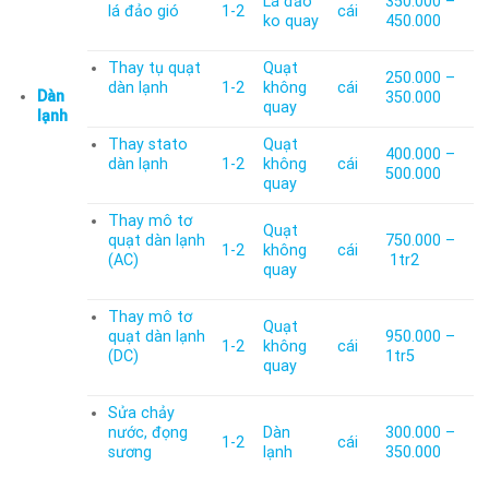
Lá đảo
350.000 –
lá đảo gió
1-2
cái
ko quay
450.000
Thay tụ quạt
Quạt
250.000 –
dàn lạnh
1-2
không
cái
Dàn
350.000
quay
lạnh
Thay stato
Quạt
400.000 –
dàn lạnh
1-2
không
cái
500.000
quay
Thay mô tơ
Quạt
quạt dàn lạnh
750.000 –
1-2
không
cái
(AC)
1tr2
quay
Thay mô tơ
Quạt
quạt dàn lạnh
950.000 –
1-2
không
cái
(DC)
1tr5
quay
Sửa chảy
nước, đọng
Dàn
300.000 –
1-2
cái
sương
lạnh
350.000