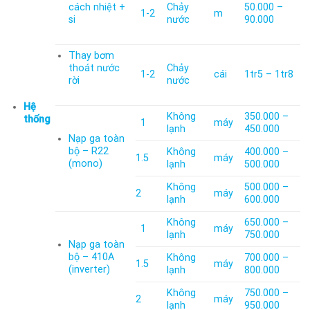
cách nhiệt +
Chảy
50.000 –
1-2
m
si
nước
90.000
Thay bơm
thoát nước
Chảy
1-2
cái
1tr5 – 1tr8
rời
nước
Hệ
Không
350.000 –
thống
1
máy
lạnh
450.000
Nạp ga toàn
bộ – R22
Không
400.000 –
1.5
máy
(mono)
lạnh
500.000
Không
500.000 –
2
máy
lạnh
600.000
Không
650.000 –
1
máy
lạnh
750.000
Nạp ga toàn
bộ – 410A
Không
700.000 –
1.5
máy
(inverter)
lạnh
800.000
Không
750.000 –
2
máy
lạnh
950.000