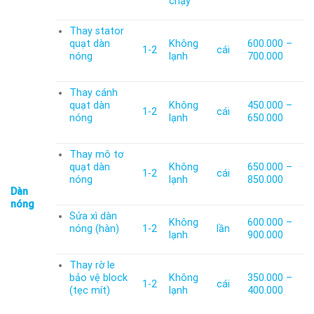
chạy
Thay stator
quạt dàn
Không
600.000 –
1-2
cái
nóng
lạnh
700.000
Thay cánh
quạt dàn
Không
450.000 –
1-2
cái
nóng
lạnh
650.000
Thay mô tơ
quạt dàn
Không
650.000 –
1-2
cái
nóng
lạnh
850.000
Dàn
nóng
Sửa xì dàn
Không
600.000 –
nóng (hàn)
1-2
lần
lạnh
900.000
Thay rờ le
bảo vệ block
Không
350.000 –
1-2
cái
(tẹc mít)
lạnh
400.000