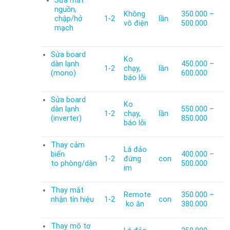
Sửa mất
nguồn,
Không
350.000 –
chập/hở
1-2
lần
vô điện
500.000
mạch
Sửa board
Ko
dàn lạnh
450.000 –
1-2
chạy,
lần
(mono)
600.000
báo lỗi
Sửa board
Ko
dàn lạnh
550.000 –
1-2
chạy,
lần
(inverter)
850.000
báo lỗi
Thay cảm
Lá đảo
biến
400.000 –
1-2
đứng
con
to phòng/dàn
500.000
im
Thay mắt
Remote
350.000 –
nhận tín hiệu
1-2
con
ko ăn
380.000
Thay mô tơ