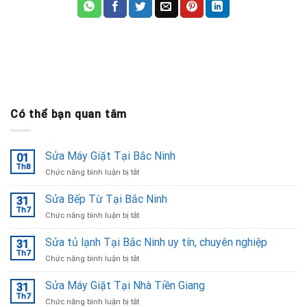
Có thể bạn quan tâm
Sửa Máy Giặt Tại Bắc Ninh
01
Th8
ở
Chức năng bình luận bị tắt
Sửa
Máy
Sửa Bếp Từ Tại Bắc Ninh
31
Giặt
Th7
ở
Chức năng bình luận bị tắt
Tại
Sửa
Bắc
Bếp
Sửa tủ lạnh Tại Bắc Ninh uy tín, chuyên nghiệp
Ninh
31
Từ
Th7
ở
Chức năng bình luận bị tắt
Tại
Sửa
Bắc
tủ
Sửa Máy Giặt Tại Nhà Tiền Giang
Ninh
31
lạnh
Th7
ở
Chức năng bình luận bị tắt
Tại