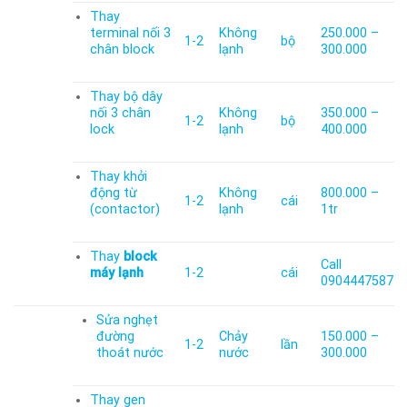
Thay
terminal nối 3
Không
250.000 –
1-2
bộ
chân block
lạnh
300.000
Thay bộ dây
nối 3 chân
Không
350.000 –
1-2
bộ
lock
lạnh
400.000
Thay khởi
động từ
Không
800.000 –
1-2
cái
(contactor)
lạnh
1tr
Thay
block
Call
máy lạnh
1-2
cái
0904447587
Sửa nghẹt
đường
Chảy
150.000 –
1-2
lần
thoát nước
nước
300.000
Thay gen