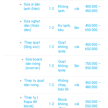
Sửa xì dàn
Không
400.000 –
lạnh (hàn)
1-2
cái
lạnh
450.000
Sửa nghẹt
dàn (tháo
Ko lạnh,
450.000 –
1-2
lần
dàn)
kêu
650.000
Thay quạt
Quạt
450.000 –
(lồng sóc)
1-2
không
cái
650.000
quay
Sửa board
Quạt
dàn nóng
750.000 –
1-2
không
lần
(inverter)
950.000
quay
Thay tụ quạt
Không
450.000 –
dàn nóng
1-2
chạy,
cái
480.000
báo lỗi
Thay tụ (
Block
Kapa đề
350.000 –
1-2
không
cái
block)
550.000