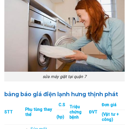
sửa máy giặt tại quận 7
bảng báo giá điện lạnh hưng thịnh phát
C.S
Đơn giá
Triệu
Phụ tùng thay
STT
chứng
ĐVT
(Vật tư +
thế
(hp)
bệnh
công)