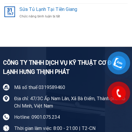
Sửa
Bắc
Máy
Sửa Tủ Lạnh Tại Tiền Giang
Ninh
31
Giặt
Th7
uy
ở
Chức năng bình luận bị tắt
Tại
tín,
Sửa
Nhà
chuyên
Tủ
Tiền
nghiệp
Lạnh
Giang
Tại
Tiền
Giang
CÔNG TY TNHH DỊCH VỤ KỸ THUẬT CƠ ĐIỆN
LẠNH HƯNG THỊNH PHÁT
Mã số thuế 0319589460
Địa chỉ: 47/3C Ấp Nam Lân, Xã Bà Điểm, Thành phố Hồ
Chí Minh, Việt Nam
Hotline: 0901.075.234
Thời gian làm việc: 8:00 - 21:00 | T2-CN