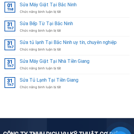
Sửa Máy Giặt Tại Bắc Ninh
01
Th8
ở
Chức năng bình luận bị tắt
Sửa
Máy
Sửa Bếp Từ Tại Bắc Ninh
31
Giặt
Th7
ở
Chức năng bình luận bị tắt
Tại
Sửa
Bắc
Bếp
Sửa tủ lạnh Tại Bắc Ninh uy tín, chuyên nghiệp
Ninh
31
Từ
Th7
ở
Chức năng bình luận bị tắt
Tại
Sửa
Bắc
tủ
Sửa Máy Giặt Tại Nhà Tiền Giang
Ninh
31
lạnh
Th7
ở
Chức năng bình luận bị tắt
Tại
Sửa
Bắc
Máy
Sửa Tủ Lạnh Tại Tiền Giang
Ninh
31
Giặt
Th7
uy
ở
Chức năng bình luận bị tắt
Tại
tín,
Sửa
Nhà
chuyên
Tủ
Tiền
nghiệp
Lạnh
Giang
Tại
Tiền
Giang