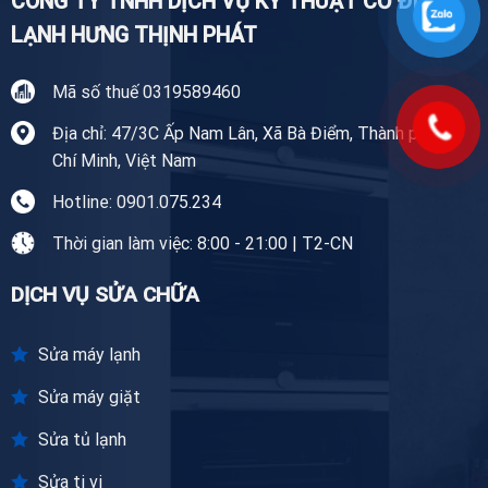
CÔNG TY TNHH DỊCH VỤ KỸ THUẬT CƠ ĐIỆN
LẠNH HƯNG THỊNH PHÁT
Mã số thuế 0319589460
Địa chỉ: 47/3C Ấp Nam Lân, Xã Bà Điểm, Thành phố Hồ
Chí Minh, Việt Nam
Hotline: 0901.075.234
Thời gian làm việc: 8:00 - 21:00 | T2-CN
DỊCH VỤ SỬA CHỮA
Sửa máy lạnh
Sửa máy giặt
Sửa tủ lạnh
Sửa ti vi