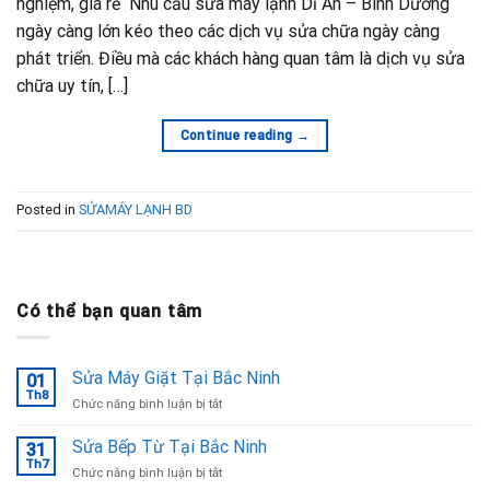
nghiệm, giá rẻ Nhu cầu sửa máy lạnh Dĩ An – Bình Dương
ngày càng lớn kéo theo các dịch vụ sửa chữa ngày càng
phát triển. Điều mà các khách hàng quan tâm là dịch vụ sửa
chữa uy tín, […]
Continue reading
→
Posted in
SỬAMÁY LẠNH BD
Có thể bạn quan tâm
Sửa Máy Giặt Tại Bắc Ninh
01
Th8
ở
Chức năng bình luận bị tắt
Sửa
Máy
Sửa Bếp Từ Tại Bắc Ninh
31
Giặt
Th7
ở
Chức năng bình luận bị tắt
Tại