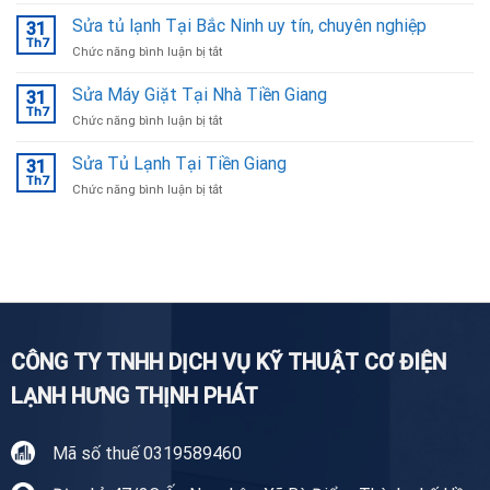
Sửa
Bắc
Bếp
Sửa tủ lạnh Tại Bắc Ninh uy tín, chuyên nghiệp
Ninh
31
Từ
Th7
ở
Chức năng bình luận bị tắt
Tại
Sửa
Bắc
tủ
Sửa Máy Giặt Tại Nhà Tiền Giang
Ninh
31
lạnh
Th7
ở
Chức năng bình luận bị tắt
Tại
Sửa
Bắc
Máy
Sửa Tủ Lạnh Tại Tiền Giang
Ninh
31
Giặt
Th7
uy
ở
Chức năng bình luận bị tắt
Tại
tín,
Sửa
Nhà
chuyên
Tủ
Tiền
nghiệp
Lạnh
Giang
Tại
Tiền
Giang
CÔNG TY TNHH DỊCH VỤ KỸ THUẬT CƠ ĐIỆN
LẠNH HƯNG THỊNH PHÁT
Mã số thuế 0319589460