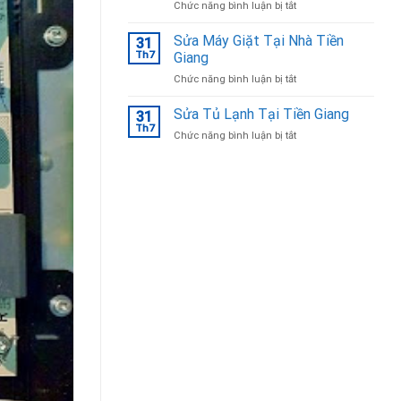
ở
Chức năng bình luận bị tắt
Bắc
Sửa
Ninh
tủ
Sửa Máy Giặt Tại Nhà Tiền
31
lạnh
Th7
Giang
Tại
ở
Chức năng bình luận bị tắt
Bắc
Sửa
Ninh
Máy
Sửa Tủ Lạnh Tại Tiền Giang
uy
31
Giặt
tín,
Th7
ở
Chức năng bình luận bị tắt
Tại
chuyên
Sửa
Nhà
nghiệp
Tủ
Tiền
Lạnh
Giang
Tại
Tiền
Giang