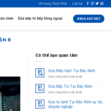
Về Hưng Thịnh Phát
Liên hệ
rửa chén
Sửa bếp từ bếp hồng ngoại
0904.447.587
ẬN 8
Có thể bạn quan tâm
Sửa Máy Giặt Tại Bắc Ninh
01
Th8
ở
Chức năng bình luận bị tắt
Sửa
Máy
Sửa Bếp Từ Tại Bắc Ninh
31
Giặt
Th7
ở
Chức năng bình luận bị tắt
Tại
Sửa
Bắc
Bếp
Sửa tủ lạnh Tại Bắc Ninh uy tín,
Ninh
31
Từ
Th7
chuyên nghiệp
Tại