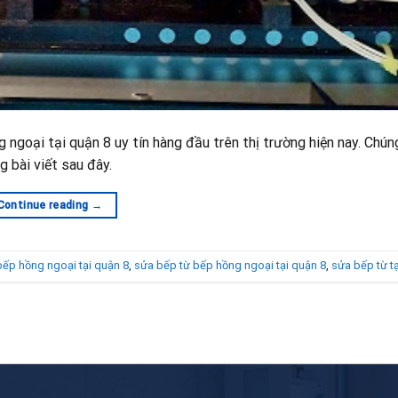
ngoại tại quận 8 uy tín hàng đầu trên thị trường hiện nay. Chún
g bài viết sau đây.
Continue reading
→
bếp hồng ngoại tại quận 8
,
sửa bếp từ bếp hồng ngoại tại quận 8
,
sửa bếp từ t