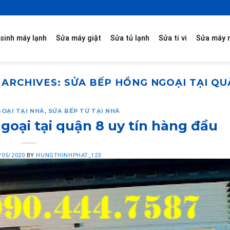
sinh máy lạnh
Sửa máy giặt
Sửa tủ lạnh
Sửa ti vi
Sửa máy 
 ARCHIVES:
SỬA BẾP HỒNG NGOẠI TẠI QU
OẠI TẠI NHÀ
,
SỬA BẾP TỪ TẠI NHÀ
goại tại quận 8 uy tín hàng đầu
/05/2020
BY
HUNGTHINHPHAT_123