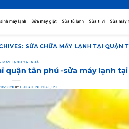
sinh máy lạnh
Sửa máy giặt
Sửa tủ lạnh
Sửa ti vi
Sửa máy 
CHIVES:
SỬA CHỮA MÁY LẠNH TẠI QUẬN 
A MÁY LẠNH TẠI NHÀ
i quận tân phú -sửa máy lạnh tại
/05/2020
BY
HUNGTHINHPHAT_123