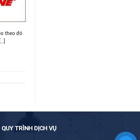
kéo theo đó
[…]
QUY TRÌNH DỊCH VỤ