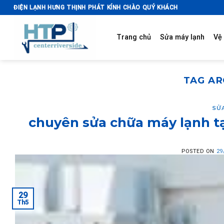
Skip
ĐIỆN LẠNH HƯNG THỊNH PHÁT KÍNH CHÀO QUÝ KHÁCH
to
content
Trang chủ
Sửa máy lạnh
Vệ 
TAG AR
SỬ
chuyên sửa chữa máy lạnh tạ
POSTED ON
29
29
Th5