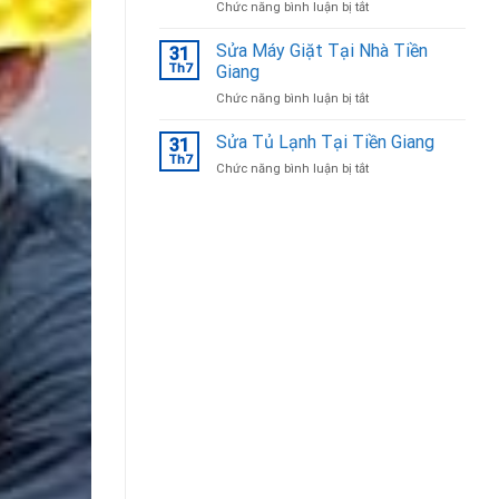
ở
Chức năng bình luận bị tắt
Bắc
Sửa
Ninh
tủ
Sửa Máy Giặt Tại Nhà Tiền
31
lạnh
Th7
Giang
Tại
ở
Chức năng bình luận bị tắt
Bắc
Sửa
Ninh
Máy
Sửa Tủ Lạnh Tại Tiền Giang
uy
31
Giặt
tín,
Th7
ở
Chức năng bình luận bị tắt
Tại
chuyên
Sửa
Nhà
nghiệp
Tủ
Tiền
Lạnh
Giang
Tại
Tiền
Giang