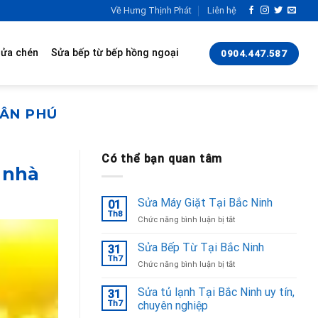
Về Hưng Thịnh Phát
Liên hệ
rửa chén
Sửa bếp từ bếp hồng ngoại
0904.447.587
TÂN PHÚ
Có thể bạn quan tâm
 nhà
Sửa Máy Giặt Tại Bắc Ninh
01
Th8
ở
Chức năng bình luận bị tắt
Sửa
Máy
Sửa Bếp Từ Tại Bắc Ninh
31
Giặt
Th7
ở
Chức năng bình luận bị tắt
Tại
Sửa
Bắc
Bếp
Sửa tủ lạnh Tại Bắc Ninh uy tín,
Ninh
31
Từ
Th7
chuyên nghiệp
Tại