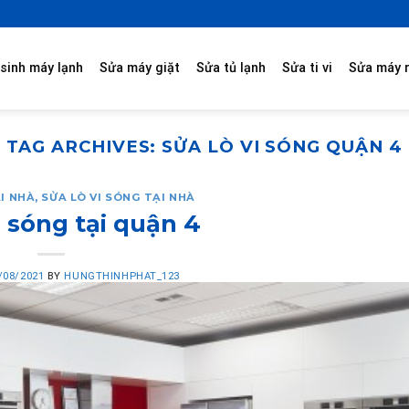
sinh máy lạnh
Sửa máy giặt
Sửa tủ lạnh
Sửa ti vi
Sửa máy 
TAG ARCHIVES:
SỬA LÒ VI SÓNG QUẬN 4
I NHÀ
,
SỬA LÒ VI SÓNG TẠI NHÀ
i sóng tại quận 4
/08/2021
BY
HUNGTHINHPHAT_123