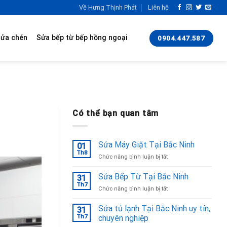
Về Hưng Thịnh Phát
Liên hệ
rửa chén
Sửa bếp từ bếp hồng ngoại
0904.447.587
Có thể bạn quan tâm
Sửa Máy Giặt Tại Bắc Ninh
01
Th8
ở
Chức năng bình luận bị tắt
Sửa
Máy
Sửa Bếp Từ Tại Bắc Ninh
31
Giặt
Th7
ở
Chức năng bình luận bị tắt
Tại
Sửa
Bắc
Bếp
Sửa tủ lạnh Tại Bắc Ninh uy tín,
Ninh
31
Từ
Th7
chuyên nghiệp
Tại