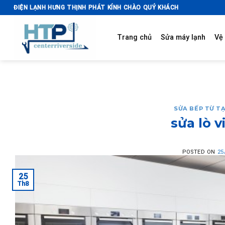
Skip
ĐIỆN LẠNH HƯNG THỊNH PHÁT KÍNH CHÀO QUÝ KHÁCH
to
content
Trang chủ
Sửa máy lạnh
Vệ 
SỬA BẾP TỪ TẠ
sửa lò v
POSTED ON
25
25
Th8