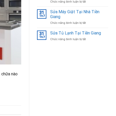
ở
Chức năng bình luận bị tắt
Bắc
Sửa
Ninh
tủ
Sửa Máy Giặt Tại Nhà Tiền
31
lạnh
Th7
Giang
Tại
ở
Chức năng bình luận bị tắt
Bắc
Sửa
Ninh
Máy
Sửa Tủ Lạnh Tại Tiền Giang
uy
31
Giặt
tín,
Th7
ở
Chức năng bình luận bị tắt
Tại
chuyên
Sửa
Nhà
nghiệp
Tủ
Tiền
Lạnh
Giang
Tại
Tiền
Giang
a chữa nào