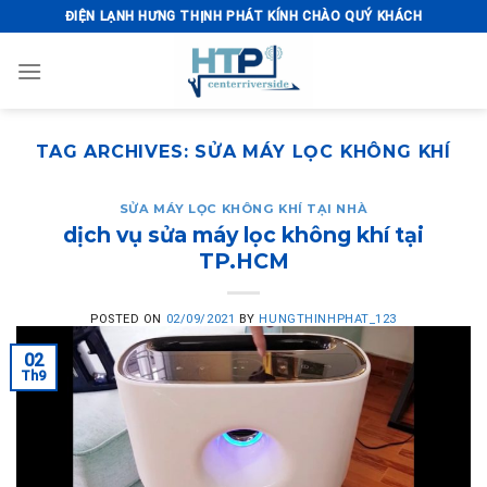
Skip
ĐIỆN LẠNH HƯNG THỊNH PHÁT KÍNH CHÀO QUÝ KHÁCH
to
content
TAG ARCHIVES:
SỬA MÁY LỌC KHÔNG KHÍ
SỬA MÁY LỌC KHÔNG KHÍ TẠI NHÀ
dịch vụ sửa máy lọc không khí tại
TP.HCM
POSTED ON
02/09/2021
BY
HUNGTHINHPHAT_123
02
Th9