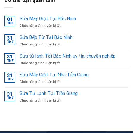
Có thể bạn quan tâm
Sửa Máy Giặt Tại Bắc Ninh
01
Th8
ở
Chức năng bình luận bị tắt
Sửa
Máy
Sửa Bếp Từ Tại Bắc Ninh
31
Giặt
Th7
ở
Chức năng bình luận bị tắt
Tại
Sửa
Bắc
Bếp
Sửa tủ lạnh Tại Bắc Ninh uy tín, chuyên nghiệp
Ninh
31
Từ
Th7
ở
Chức năng bình luận bị tắt
Tại
Sửa
Bắc
tủ
Sửa Máy Giặt Tại Nhà Tiền Giang
Ninh
31
lạnh
Th7
ở
Chức năng bình luận bị tắt
Tại
Sửa
Bắc
Máy
Sửa Tủ Lạnh Tại Tiền Giang
Ninh
31
Giặt
Th7
uy
ở
Chức năng bình luận bị tắt
Tại
tín,
Sửa
Nhà
chuyên
Tủ
Tiền
nghiệp
Lạnh
Giang
Tại
Tiền
Giang