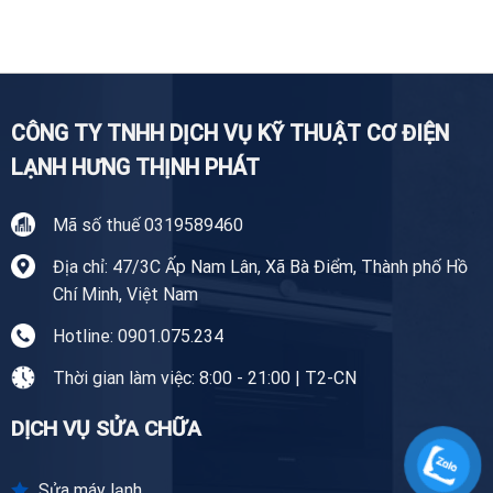
Tiền
nghiệp
Lạnh
Giang
Tại
Tiền
Giang
CÔNG TY TNHH DỊCH VỤ KỸ THUẬT CƠ ĐIỆN
LẠNH HƯNG THỊNH PHÁT
Mã số thuế 0319589460
Địa chỉ: 47/3C Ấp Nam Lân, Xã Bà Điểm, Thành phố Hồ
Chí Minh, Việt Nam
Hotline: 0901.075.234
Thời gian làm việc: 8:00 - 21:00 | T2-CN
DỊCH VỤ SỬA CHỮA
Sửa máy lạnh