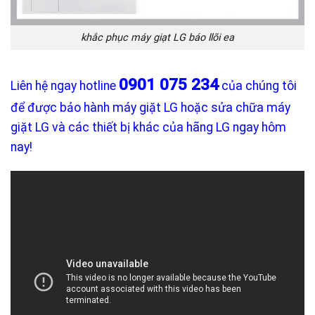
khắc phục máy giạt LG báo llõi ea
0901 075 234
Liên hệ ngay hotline
của chúng tôi
để được bảo hành máy giặt LG hoặc sửa chữa máy
giặt LG và các thiết bị khác của hãng LG ngay hôm
nay!