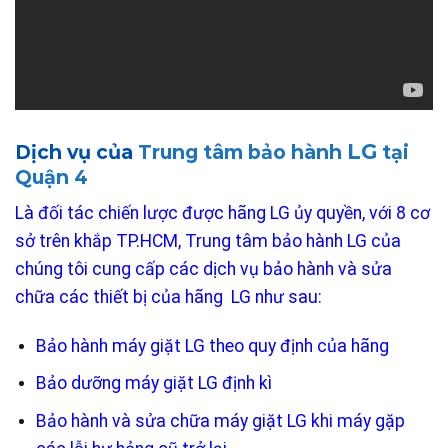
LG
Dịch vụ của
Trung tâm bảo hành
tại
Quận 4
Là đối tác chiến lược được hãng LG ủy quyền, với 8 cơ
sở trên khắp TP.HCM, Trung tâm bảo hành LG của
chúng tôi cung cấp các dịch vụ bảo hành và sửa
chữa các thiết bị của hãng LG như sau:
Bảo hành máy giặt LG theo quy định của hãng
Bảo dưỡng máy giặt LG định kì
Bảo hành và sửa chữa máy giặt LG khi máy gặp