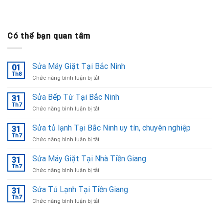
Có thể bạn quan tâm
Sửa Máy Giặt Tại Bắc Ninh
01
Th8
ở
Chức năng bình luận bị tắt
Sửa
Máy
Sửa Bếp Từ Tại Bắc Ninh
31
Giặt
Th7
ở
Chức năng bình luận bị tắt
Tại
Sửa
Bắc
Bếp
Sửa tủ lạnh Tại Bắc Ninh uy tín, chuyên nghiệp
Ninh
31
Từ
Th7
ở
Chức năng bình luận bị tắt
Tại
Sửa
Bắc
tủ
Sửa Máy Giặt Tại Nhà Tiền Giang
Ninh
31
lạnh
Th7
ở
Chức năng bình luận bị tắt
Tại
Sửa
Bắc
Máy
Sửa Tủ Lạnh Tại Tiền Giang
Ninh
31
Giặt
Th7
uy
ở
Chức năng bình luận bị tắt
Tại
tín,
Sửa
Nhà
chuyên
Tủ