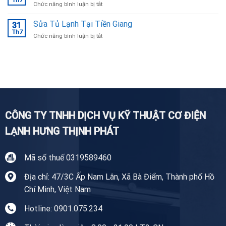
Th7
ở
Chức năng bình luận bị tắt
Tại
Sửa
Bắc
Máy
Sửa Tủ Lạnh Tại Tiền Giang
Ninh
31
Giặt
Th7
uy
ở
Chức năng bình luận bị tắt
Tại
tín,
Sửa
Nhà
chuyên
Tủ
Tiền
nghiệp
Lạnh
Giang
Tại
Tiền
Giang
CÔNG TY TNHH DỊCH VỤ KỸ THUẬT CƠ ĐIỆN
LẠNH HƯNG THỊNH PHÁT
Mã số thuế 0319589460
Địa chỉ: 47/3C Ấp Nam Lân, Xã Bà Điểm, Thành phố Hồ
Chí Minh, Việt Nam
Hotline: 0901.075.234