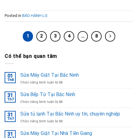
Posted in
BẢO HÀNH LG
1
2
3
4
…
8
Có thể bạn quan tâm
Sửa Máy Giặt Tại Bắc Ninh
01
Th8
ở
Chức năng bình luận bị tắt
Sửa
Máy
Sửa Bếp Từ Tại Bắc Ninh
31
Giặt
Th7
ở
Chức năng bình luận bị tắt
Tại
Sửa
Bắc
Bếp
Sửa tủ lạnh Tại Bắc Ninh uy tín, chuyên nghiệp
Ninh
31
Từ
Th7
ở
Chức năng bình luận bị tắt
Tại
Sửa
Bắc
tủ
Sửa Máy Giặt Tại Nhà Tiền Giang
Ninh
31
lạnh