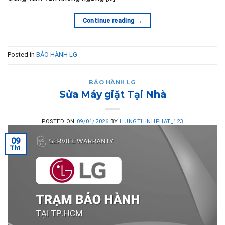
Continue reading
→
Posted in
BẢO HÀNH LG
BẢO HÀNH LG
Sửa Máy giặt Tại Nhà
POSTED ON
09/01/2026
BY
HUNGTHINHPHAT_123
09
Th1