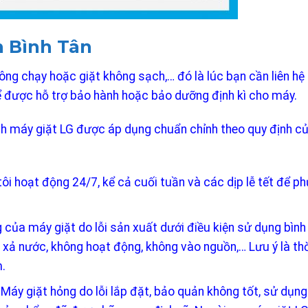
n Bình Tân
hông chạy hoặc giặt không sạch,… đó là lúc bạn cần liên hệ
 được hỗ trợ bảo hành hoặc bảo dưỡng định kì cho máy.
nh máy giặt LG được áp dụng chuẩn chỉnh theo quy định c
i hoạt động 24/7, kể cả cuối tuần và các dịp lễ tết để p
của máy giặt do lỗi sản xuất dưới điều kiện sử dụng bình
g xả nước, không hoạt động, không vào nguồn,… Lưu ý là th
.
áy giặt hỏng do lỗi lắp đặt, bảo quản không tốt, sử dụn