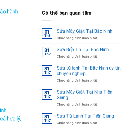
bảo hành
Có thể bạn quan tâm
Sửa Máy Giặt Tại Bắc Ninh
01
Th8
ở
Chức năng bình luận bị tắt
Sửa
Máy
Sửa Bếp Từ Tại Bắc Ninh
31
Giặt
Th7
ở
Chức năng bình luận bị tắt
Tại
Sửa
Bắc
Bếp
Sửa tủ lạnh Tại Bắc Ninh uy tín,
Ninh
31
Từ
Th7
chuyên nghiệp
Tại
ở
Chức năng bình luận bị tắt
Bắc
Sửa
Ninh
tủ
Sửa Máy Giặt Tại Nhà Tiền
31
lạnh
Th7
Giang
Tại
ở
Chức năng bình luận bị tắt
Bắc
Sửa
inh
Ninh
Máy
Sửa Tủ Lạnh Tại Tiền Giang
uy
31
cả hợp lý,
Giặt
tín,
Th7
ở
Chức năng bình luận bị tắt
Tại
chuyên
Sửa
Nhà
nghiệp