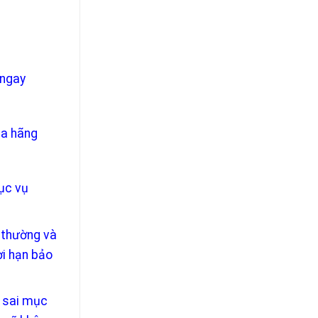
 ngay
ủa hãng
hục vụ
 thường và
ời hạn bảo
g sai mục