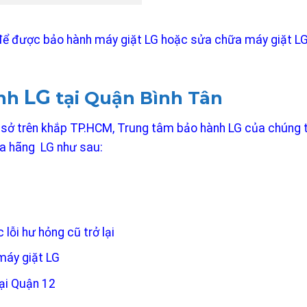
để được bảo hành máy giặt LG hoặc sửa chữa máy giặt L
LG
ành
tại Quận Bình Tân
cơ sở trên khắp TP.HCM, Trung tâm bảo hành LG của chúng 
ủa hãng LG như sau:
ỗi hư hỏng cũ trở lại
máy giặt LG
tại Quận 12