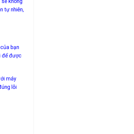
G sẽ không
n tự nhiên,
 của bạn
i để được
 với máy
úng lỗi