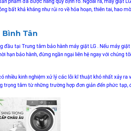
sản phẩm đã được hãng quy định rõ. Ngoài ra, máy giặt L
g bất khả kháng như rủi ro về hỏa hoạn, thiên tai, hao mò
 Bình Tân
g đầu tại Trung tâm bảo hành máy giặt LG . Nếu máy giặt
i hạn bảo hành, đừng ngần ngại liên hệ ngay với chúng tô
ó nhiều kinh nghiệm xử lý các lỗi kĩ thuật khó nhất xảy ra
g trọng tâm từ những trường hợp đơn giản đến phức tạp, đ