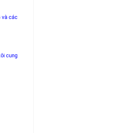
G và các
tôi cung