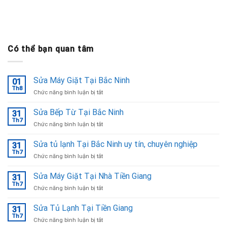
Có thể bạn quan tâm
Sửa Máy Giặt Tại Bắc Ninh
01
Th8
ở
Chức năng bình luận bị tắt
Sửa
Máy
Sửa Bếp Từ Tại Bắc Ninh
31
Giặt
Th7
ở
Chức năng bình luận bị tắt
Tại
Sửa
Bắc
Bếp
Sửa tủ lạnh Tại Bắc Ninh uy tín, chuyên nghiệp
Ninh
31
Từ
Th7
ở
Chức năng bình luận bị tắt
Tại
Sửa
Bắc
tủ
Sửa Máy Giặt Tại Nhà Tiền Giang
Ninh
31
lạnh
Th7
ở
Chức năng bình luận bị tắt
Tại
Sửa
Bắc
Máy
Sửa Tủ Lạnh Tại Tiền Giang
Ninh
31
Giặt
Th7
uy
ở
Chức năng bình luận bị tắt
Tại
tín,