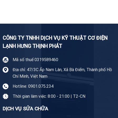
Sửa
Nhà
chuyên
Tủ
Tiền
nghiệp
Lạnh
Giang
Tại
Tiền
Giang
CÔNG TY TNHH DỊCH VỤ KỸ THUẬT CƠ ĐIỆN
LẠNH HƯNG THỊNH PHÁT
Mã số thuế 0319589460
Địa chỉ: 47/3C Ấp Nam Lân, Xã Bà Điểm, Thành phố Hồ
Chí Minh, Việt Nam
Hotline: 0901.075.234
Thời gian làm việc: 8:00 - 21:00 | T2-CN
DỊCH VỤ SỬA CHỮA