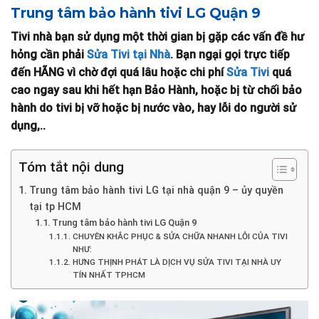
Trung tâm bảo hành tivi LG Quận 9
Tivi nhà bạn sử dụng một thời gian bị gặp các vấn đề hư
hỏng cần phải
Sửa Tivi tại Nhà
. Bạn ngại gọi trực tiếp
đến HÃNG vì chờ đợi quá lâu hoặc chi phí
Sửa Tivi
quá
cao ngay sau khi hết hạn Bảo Hành, hoặc bị từ chối bảo
hành do tivi bị vỡ hoặc bị nước vào, hay lỗi do người sử
dụng,..
Tóm tắt nội dung
Trung tâm bảo hành tivi LG tại nhà quận 9 – ủy quyền
tại tp HCM
Trung tâm bảo hành tivi LG Quận 9
CHUYÊN KHẮC PHỤC & SỬA CHỮA NHANH LỖI CỦA TIVI
NHƯ:
HƯNG THỊNH PHÁT LÀ DỊCH VỤ SỬA TIVI TẠI NHÀ UY
TÍN NHẤT TPHCM