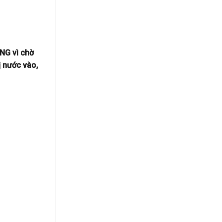
Tủ
Tiền
Lạnh
Giang
Tại
Tiền
Giang
ÃNG vì chờ
ị nước vào,