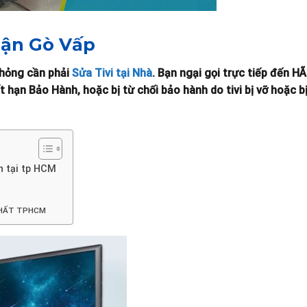
uận Gò Vấp
 hỏng cần phải
Sửa Tivi tại Nhà
. Bạn ngại gọi trực tiếp đến H
 hạn Bảo Hành, hoặc bị từ chối bảo hành do tivi bị vỡ hoặc b
ền tại tp HCM
:
 NHẤT TPHCM