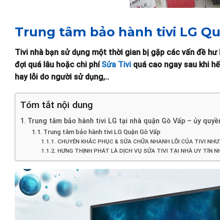
Trung tâm bảo hành tivi LG Q
Tivi nhà bạn sử dụng một thời gian bị gặp các vấn đề hư
đợi quá lâu hoặc chi phí
Sửa Tivi
quá cao ngay sau khi hết
hay lỗi do người sử dụng,..
Tóm tắt nội dung
Trung tâm bảo hành tivi LG tại nhà quận Gò Vấp – ủy quy
Trung tâm bảo hành tivi LG Quận Gò Vấp
CHUYÊN KHẮC PHỤC & SỬA CHỮA NHANH LỖI CỦA TIVI NHƯ
HƯNG THỊNH PHÁT LÀ DỊCH VỤ SỬA TIVI TẠI NHÀ UY TÍN