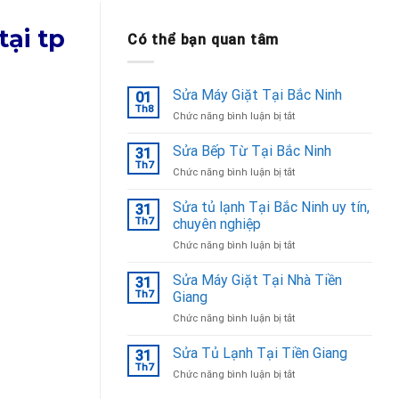
ại tp
Có thể bạn quan tâm
Sửa Máy Giặt Tại Bắc Ninh
01
Th8
ở
Chức năng bình luận bị tắt
Sửa
Máy
Sửa Bếp Từ Tại Bắc Ninh
31
Giặt
Th7
ở
Chức năng bình luận bị tắt
Tại
Sửa
Bắc
Bếp
Sửa tủ lạnh Tại Bắc Ninh uy tín,
Ninh
31
Từ
Th7
chuyên nghiệp
Tại
ở
Chức năng bình luận bị tắt
Bắc
Sửa
Ninh
tủ
Sửa Máy Giặt Tại Nhà Tiền
31
lạnh
Th7
Giang
Tại
ở
Chức năng bình luận bị tắt
Bắc
Sửa
Ninh
Máy
Sửa Tủ Lạnh Tại Tiền Giang
uy
31
Giặt
tín,
Th7
ở
Chức năng bình luận bị tắt
Tại
chuyên
Sửa
Nhà
nghiệp